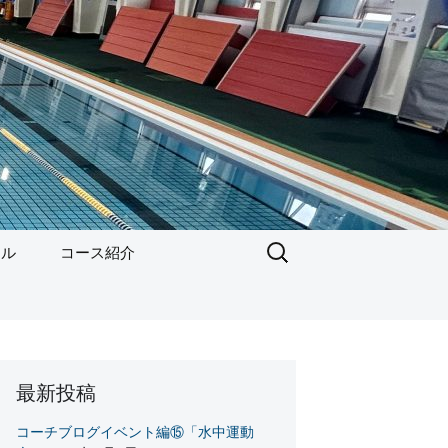
検
ール
コース紹介
索:
２歳児コース
幼児コース
学童コース
最新投稿
コーチブログイベント編⑮「水中運動
選手育成コース