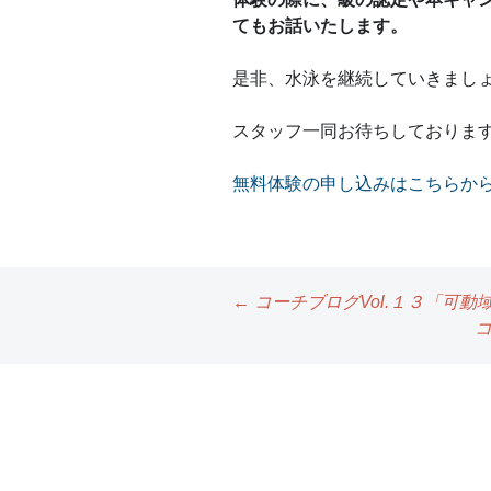
てもお話いたします。
是非、水泳を継続していきまし
スタッフ一同お待ちしておりま
無料体験の申し込みはこちらか
←
コーチブログVol.１３「可
コ
投
稿
ナ
ビ