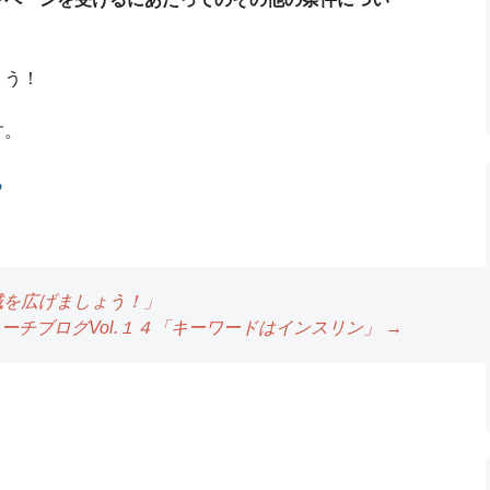
ょう！
す。
ら
動域を広げましょう！」
ーチブログVol.１４「キーワードはインスリン」
→