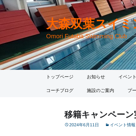
大森双葉スイミ
Omori Futaba Swimming Club
コ
トップページ
お知らせ
イベン
ン
テ
コーチブログ
施設のご案内
プ
ン
ツ
へ
移籍キャンペーン
移
動
2024年6月11日
イベント情報