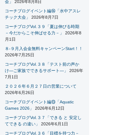
会」
2026年8月8日
成人コース
コーチブログイベント編⑭「水中アスレ
チック大会」
2026年8月7日
水中歩行コース
コーチブログVol.３９「夏は伸びる時期
－今だからこそ伸ばせる力－」
2026年8
月1日
８-９月入会金無料キャンペーンStart！！
2026年7月25日
コーチブログVol.３８「テスト前の声か
け―ご家族でできるサポート―」
2026年
7月1日
２０２６年６月２７日の営業について
2026年6月26日
コーチブログイベント編⑬「Aquatic
Games 2026」
2026年6月12日
コーチブログVol.３７「できる と 安定し
てできる の違い」
2026年6月1日
コーチブログVol.３６「目標を持つ力－