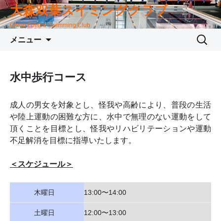
大森双葉スイミングクラブ
Omori Futaba Swimming Club
コ
検
メニュー
ン
索:
テ
ン
水中歩行コース
ツ
へ
成人の男女を対象とし、怪我や高齢により、普段の生活
移
や陸上運動の困難な方に、水中で無理のない運動をして
動
頂くことを目標とし、怪我やリハビリテーションや運動
不足解消を目標に指導いたします。
＜スケジュール＞
木曜日
13:00〜14:00
土曜日
12:00〜13:00