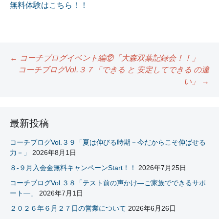
無料体験はこちら！！
←
コーチブログイベント編⑫「大森双葉記録会！！」
コーチブログVol.３７「できる と 安定してできる の違
投
い」
→
稿
ナ
最新投稿
ビ
コーチブログVol.３９「夏は伸びる時期－今だからこそ伸ばせる
ゲ
力－」
2026年8月1日
ー
８-９月入会金無料キャンペーンStart！！
2026年7月25日
シ
コーチブログVol.３８「テスト前の声かけ―ご家族でできるサポ
ート―」
2026年7月1日
ョ
２０２６年６月２７日の営業について
2026年6月26日
ン