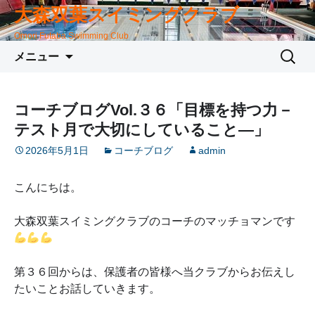
大森双葉スイミングクラブ
Omori Futaba Swimming Club
コ
検
メニュー
ン
索:
テ
ン
コーチブログVol.３６「目標を持つ力－
ツ
テスト月で大切にしていること―」
へ
移
2026年5月1日
コーチブログ
admin
動
こんにちは。
大森双葉スイミングクラブのコーチのマッチョマンです
第３６回からは、保護者の皆様へ当クラブからお伝えし
たいことお話していきます。