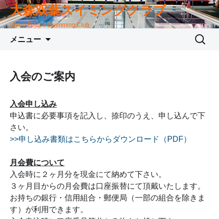
大森双葉スイミングクラブ
Omori Futaba Swimming Club
コ
検
メニュー
ン
索:
テ
ン
入会のご案内
ツ
へ
入会申し込み
移
申込書に必要事項を記入し、捺印のうえ、申し込んで下
動
さい。
>>申し込み書類はこちらからダウンロード（PDF）
月会費について
入会時に２ヶ月分を現金にて納めて下さい。
３ヶ月目からの月会費は口座振替にて頂戴いたします。
お持ちの銀行・信用組合・郵便局（一部の組合を除きま
す）が利用できます。