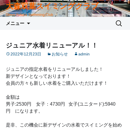
大森双葉スイミングクラブ
Omori Futaba Swimming Club
コ
検
メニュー
ン
索:
テ
ン
ジュニア水着リニューアル！！
ツ
2022年12月23日
お知らせ
admin
へ
移
動
ジュニアの指定水着をリニューアルしました！
新デザインとなっております！
会員の方々も新しい水着をご購入いただけます！
金額は
男子:2530円 女子：4730円 女子(ユニタード):5940
円 になります。
是非、この機会に新デザインの水着でスイミングを始め