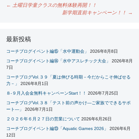
←
土曜日学童クラスの無料体験再開！！
新学期直前キャンペーン！！
→
投
稿
ナ
最新投稿
ビ
コーチブログイベント編⑮「水中運動会」
2026年8月8日
ゲ
コーチブログイベント編⑭「水中アスレチック大会」
2026年8月
7日
ー
コーチブログVol.３９「夏は伸びる時期－今だからこそ伸ばせる
シ
力－」
2026年8月1日
ョ
８-９月入会金無料キャンペーンStart！！
2026年7月25日
コーチブログVol.３８「テスト前の声かけ―ご家族でできるサポ
ン
ート―」
2026年7月1日
２０２６年６月２７日の営業について
2026年6月26日
コーチブログイベント編⑬「Aquatic Games 2026」
2026年6月
12日