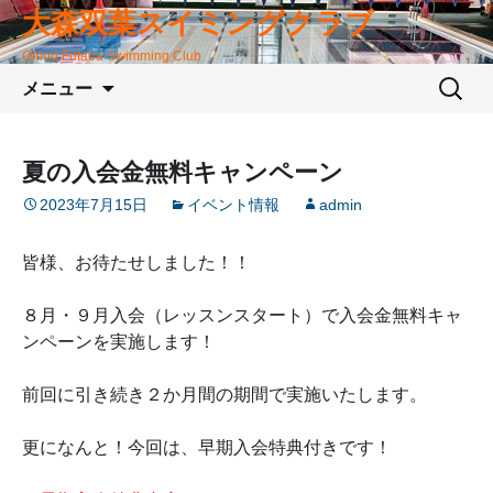
大森双葉スイミングクラブ
Omori Futaba Swimming Club
コ
検
メニュー
ン
索:
テ
ン
夏の入会金無料キャンペーン
ツ
2023年7月15日
イベント情報
admin
へ
移
動
皆様、お待たせしました！！
８月・９月入会（レッスンスタート）で入会金無料キャ
ンペーンを実施します！
前回に引き続き２か月間の期間で実施いたします。
更になんと！今回は、早期入会特典付きです！