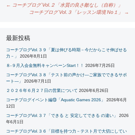
←
コーチブログ Vol.２「水質の良さ敵なし（自称）」
コーチブログ Vol.３「レッスン環境 No１」
→
投
稿
ナ
最新投稿
ビ
コーチブログVol.３９「夏は伸びる時期－今だからこそ伸ばせる
力－」
2026年8月1日
ゲ
８-９月入会金無料キャンペーンStart！！
2026年7月25日
ー
コーチブログVol.３８「テスト前の声かけ―ご家族でできるサポ
シ
ート―」
2026年7月1日
ョ
２０２６年６月２７日の営業について
2026年6月26日
コーチブログイベント編⑬「Aquatic Games 2026」
2026年6月
ン
12日
コーチブログVol.３７「できる と 安定してできる の違い」
2026
年6月1日
コーチブログVol.３６「目標を持つ力－テスト月で大切にしてい