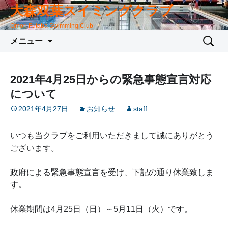
大森双葉スイミングクラブ
Omori Futaba Swimming Club
コ
検
メニュー
ン
索:
テ
ン
2021年4月25日からの緊急事態宣言対応
ツ
について
へ
移
2021年4月27日
お知らせ
staff
動
いつも当クラブをご利用いただきまして誠にありがとう
ございます。
政府による緊急事態宣言を受け、下記の通り休業致しま
す。
休業期間は4月25日（日）～5月11日（火）です。