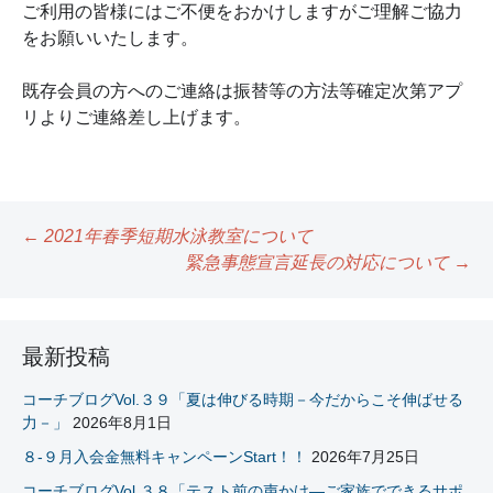
ご利用の皆様にはご不便をおかけしますがご理解ご協力
をお願いいたします。
既存会員の方へのご連絡は振替等の方法等確定次第アプ
リよりご連絡差し上げます。
←
2021年春季短期水泳教室について
緊急事態宣言延長の対応について
→
投
稿
ナ
最新投稿
ビ
コーチブログVol.３９「夏は伸びる時期－今だからこそ伸ばせる
力－」
2026年8月1日
ゲ
８-９月入会金無料キャンペーンStart！！
2026年7月25日
ー
コーチブログVol.３８「テスト前の声かけ―ご家族でできるサポ